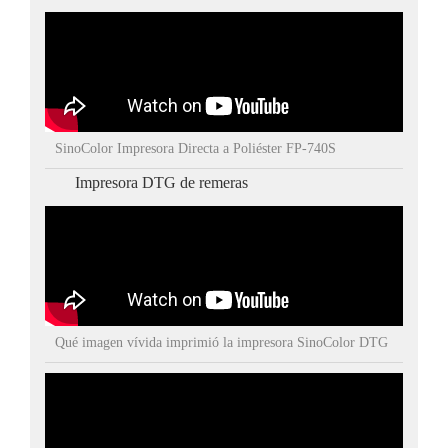
SinoColor Impresora Directa a Poliéster FP-740S
Impresora DTG de remeras
Qué imagen vívida imprimió la impresora SinoColor DTG